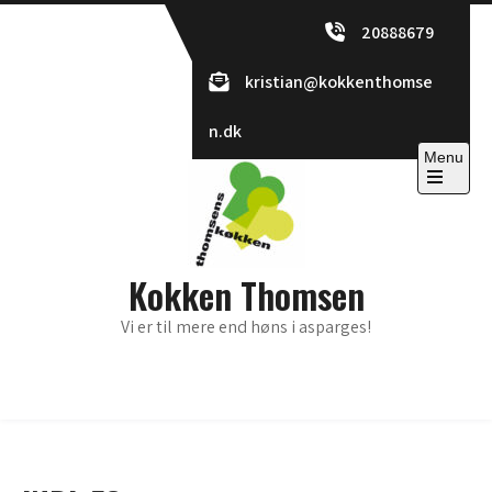
Skip
20888679
to
content
kristian@kokkenthomse
n.dk
Menu
Open
the
main
menu
Kokken Thomsen
Vi er til mere end høns i asparges!