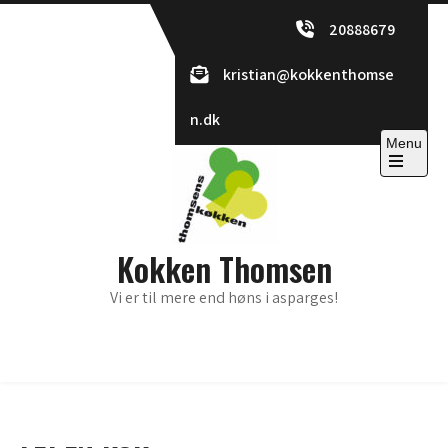
Skip
20888679
to
content
kristian@kokkenthomse
n.dk
Menu
Open
the
main
menu
Kokken Thomsen
Vi er til mere end høns i asparges!