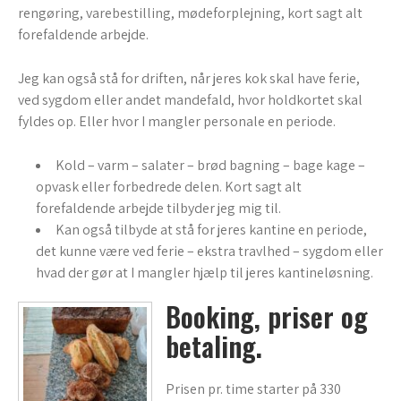
rengøring, varebestilling, mødeforplejning, kort sagt alt
forefaldende arbejde.
Jeg kan også stå for driften, når jeres kok skal have ferie,
ved sygdom eller andet mandefald, hvor holdkortet skal
fyldes op. Eller hvor I mangler personale en periode.
Kold – varm – salater – brød bagning – bage kage –
opvask eller forbedrede delen. Kort sagt alt
forefaldende arbejde tilbyder jeg mig til.
Kan også tilbyde at stå for jeres kantine en periode,
det kunne være ved ferie – ekstra travlhed – sygdom eller
hvad der gør at I mangler hjælp til jeres kantineløsning.
Booking, priser og
betaling.
Prisen pr. time starter på 330