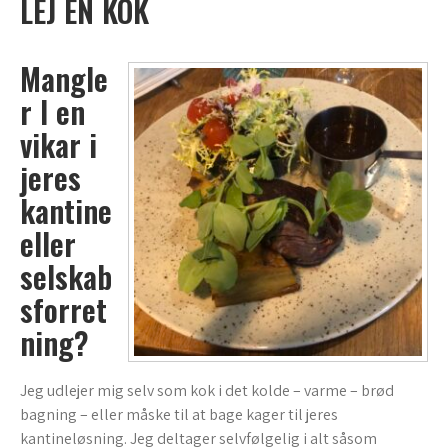
LEJ EN KOK
Mangle
r I en
vikar i
jeres
kantine
eller
selskab
sforret
ning?
Jeg udlejer mig selv som kok i det kolde – varme – brød
bagning – eller måske til at bage kager til jeres
kantineløsning. Jeg deltager selvfølgelig i alt såsom